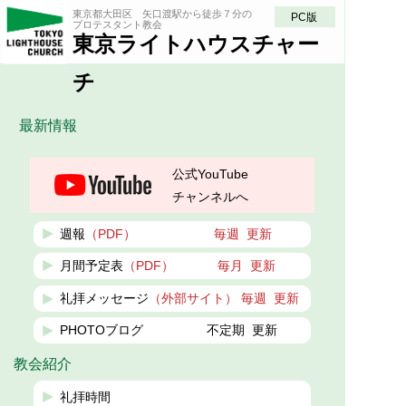
東京都大田区 矢口渡駅から徒歩７分の
PC版
プロテスタント教会
東京ライトハウスチャー
チ
最新情報
公式YouTube
チャンネルへ
週報
（PDF）
毎週 更新
月間予定表
（PDF）
毎月 更新
礼拝メッセージ
（外部サイト）
毎週 更新
PHOTOブログ 不定期
更新
教会紹介
礼拝時間